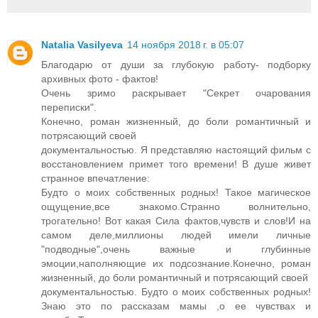
Natalia Vasilyeva
14 ноября 2018 г. в 05:07
Благодарю от души за глубокую работу- подборку
архивных фото - фактов!
Очень зримо раскрывает "Секрет очарования
переписки".
Конечно, роман жизненный, до боли романтичный и
потрясающий своей
документальностью. Я представляю настоящий фильм с
восстановлением примет того времени! В душе живет
странное впечатление:
Будто о моих собственных родных! Такое магическое
ощущение,все знакомо.Странно волнительно,
трогательно! Вот какая Сила фактов,чувств и слов!И на
самом деле,миллионы людей имели личные
"подводные",очень важные и глубинные
эмоции,наполняющие их подсознание.Конечно, роман
жизненный, до боли романтичный и потрясающий своей
документальностью. Будто о моих собственных родных!
Знаю это по рассказам мамы ,о ее чувствах и