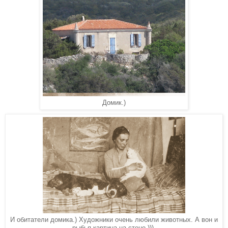
Домик.)
И обитатели домика.) Художники очень любили животных. А вон и
рыбья картина на стене.)))